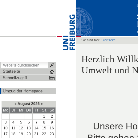
Sie sind hier:
Startseite
Herzlich Will
Umwelt und N
Startseite
Schnellzugriff
Umzug der Homepage
«
August 2026
»
Mo
Di
Mi
Do
Fr
Sa
So
1
2
3
4
5
6
7
8
9
Unsere Ho
10
11
12
13
14
15
16
17
18
19
20
21
22
23
Bitte gehen